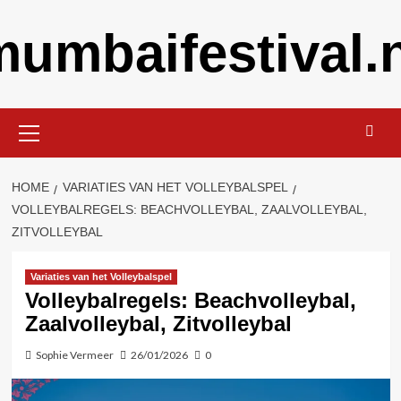
Skip
mumbaifestival.n
to
content
Primary
Menu
HOME
VARIATIES VAN HET VOLLEYBALSPEL
VOLLEYBALREGELS: BEACHVOLLEYBAL, ZAALVOLLEYBAL,
ZITVOLLEYBAL
Variaties van het Volleybalspel
Volleybalregels: Beachvolleybal,
Zaalvolleybal, Zitvolleybal
Sophie Vermeer
26/01/2026
0