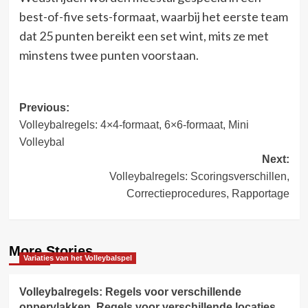
best-of-five sets-formaat, waarbij het eerste team
dat 25 punten bereikt een set wint, mits ze met
minstens twee punten voorstaan.
Post
Previous:
Volleybalregels: 4×4-formaat, 6×6-formaat, Mini
navigation
Volleybal
Next:
Volleybalregels: Scoringsverschillen,
Correctieprocedures, Rapportage
More Stories
Variaties van het Volleybalspel
Volleybalregels: Regels voor verschillende
oppervlakken, Regels voor verschillende locaties,